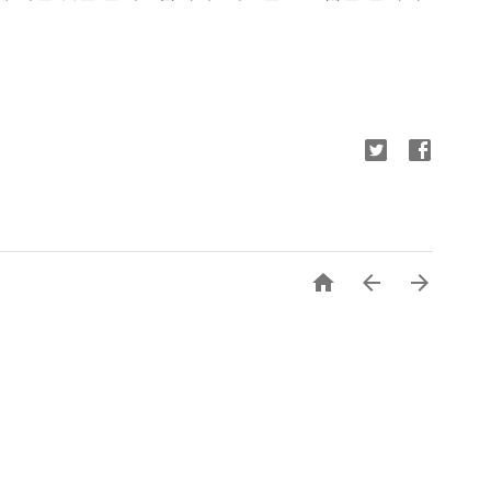


