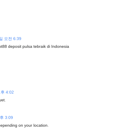
일 오전 6:39
t88 deposit pulsa tebraik di Indonesia
후 4:02
yet.
후 3:09
depending on your location.