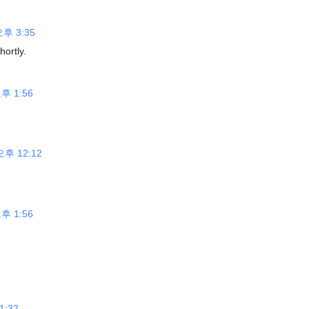
후 3:35
hortly.
후 1:56
오후 12:12
후 1:56
1:32