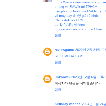
https://www.evaairways-vn.com/ve
phòng vé EVA Air tại TPHCM
văn phòng chính của EVA Air tại
vé máy bay đi Mỹ giá rẻ nhất
China Airlines HCM
đại lý Pacific Airlines
6 ngọn núi cao nhất ở Lai Châu
답글
reviewgame
2022년 2월 24일 오후
SLOT MEGA GAME
답글
unknown
2023년 12월 6일 오후 5
작성자가 댓글을 삭제했습니다.
답글
birthday wishes
2024년 6월 24일