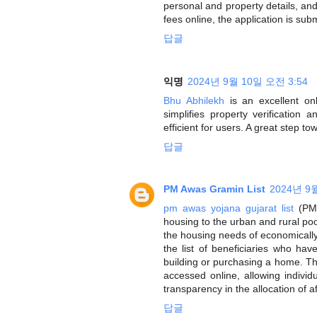
personal and property details, an
fees online, the application is submi
답글
익명
2024년 9월 10일 오전 3:54
Bhu Abhilekh
is an excellent on
simplifies property verificatio
efficient for users. A great step t
답글
PM Awas Gramin List
2024년 9
pm awas yojana gujarat list
(PMA
housing to the urban and rural po
the housing needs of economically
the list of beneficiaries who ha
building or purchasing a home. Thi
accessed online, allowing individu
transparency in the allocation of a
답글