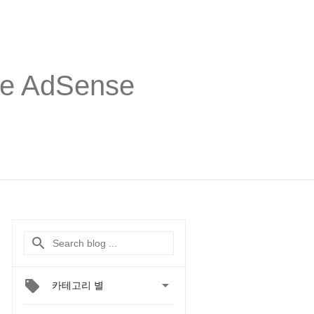
 AdSense

카테고리 별