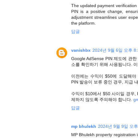
The updated payment verification 
PIN is a positive change, ensuri
adjustment streamlines user exp
the platform.
답글
vanishbx
2024년 9월 6일 오후 8:
Google AdSense PIN 제도에
소를 확인하기 위해 사용됩니다. 이
이전에는 수익이 $50에 도달해야 
PIN 발송이 보류 중인 경우, 지급
수익이 $10에서 $50 사이일 경우,
제하지 않도록 주의해야 합니다.
gm
답글
mp bhulekh
2024년 9월 9일 오후 
MP Bhulekh property registration in