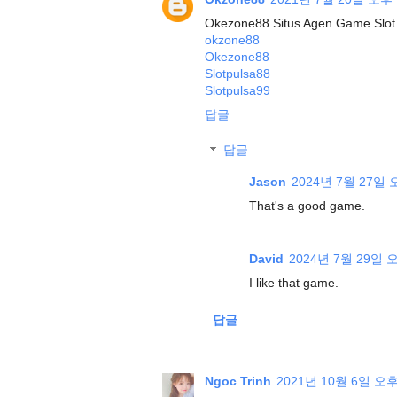
Okezone88 Situs Agen Game Slot 
okzone88
Okezone88
Slotpulsa88
Slotpulsa99
답글
답글
Jason
2024년 7월 27일 오
That's a good game.
David
2024년 7월 29일 오
I like that game.
답글
Ngoc Trinh
2021년 10월 6일 오후 