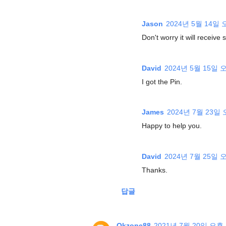
Jason
2024년 5월 14일 오
Don't worry it will receive s
David
2024년 5월 15일 오
I got the Pin.
James
2024년 7월 23일 
Happy to help you.
David
2024년 7월 25일 오
Thanks.
답글
Okzone88
2021년 7월 20일 오후 