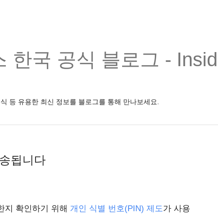
한국 공식 블로그 - Inside
소식 등 유용한 최신 정보를 블로그를 통해 만나보세요.
발송됩니다
한지 확인하기 위해
개인 식별 번호(PIN) 제도
가 사용