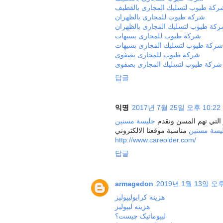
ركة طيوب لتسليك المجارى بالقطيف
شركة طيوب للمجارى بالظهران
كة طيوب لتسليك المجارى بالظهران
شركة طيوب للمجارى بسيهات
شركة طيوب لتسليك المجارى بسيهات
شركة طيوب للمجارى بصفوى
شركة طيوب لتسليك المجارى بصفوى
답글
익명
2017년 7월 25일 오후 10:22
لتي تهم المسن ونقدم
جليسة مسنين
يسة مسنين
http://www.careolder.com/
답글
armagedon
2019년 1월 13일 오후
هزینه کرایولیپولیز
هزینه لیپولیز
لیپوماتیک چیست؟