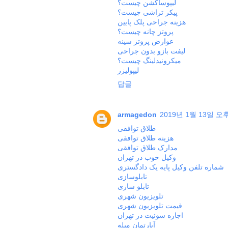
لیپوساکشن چیست؟
پیکر تراشی چیست؟
هزینه جراحی پلک پایین
پروتز چانه چیست؟
عوارض پروتز سينه
لیفت بازو بدون جراحی
میکرونیدلینگ چیست؟
لیپولیزر
답글
armagedon
2019년 1월 13일 오후
طلاق توافقی
هزینه طلاق توافقی
مدارک طلاق توافقی
وکیل خوب در تهران
شماره تلفن وکیل پایه یک دادگستری
تابلوسازی
تابلو سازی
تلویزیون شهری
قیمت تلویزیون شهری
اجاره سوئیت در تهران
آپارتمان مبله