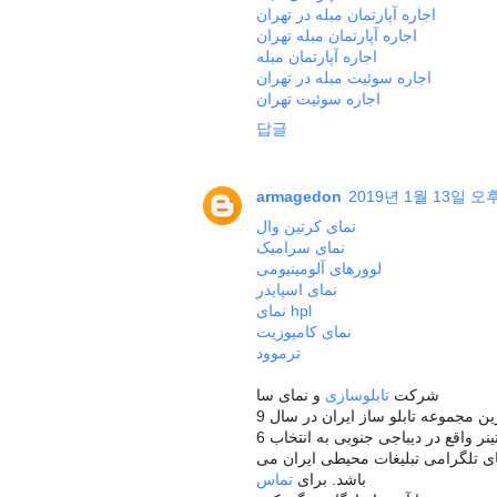
اجاره آپارتمان مبله در تهران
اجاره آپارتمان مبله تهران
اجاره آپارتمان مبله
اجاره سوئیت مبله در تهران
اجاره سوئیت تهران
답글
armagedon
2019년 1월 13일 오후
نمای کرتین وال
نمای سرامیک
لوورهای آلومینیومی
نمای اسپایدر
نمای hpl
نمای کامپوزیت
ترموود
شرکت
تابلوسازی
و نمای سا
ین مجموعه تابلو ساز ایران در سال 9
ینر واقع در دیباجی جنوبی به انتخاب
ای تلگرامی تبلیغات محیطی ایران می
باشد. برای
تماس