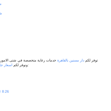
ش
شر
توفر لكم
دار مسنين بالقاهرة
خدمات رعاية متخصصة في شتى الامور ا
مناسبة موقعنا الالكتروني:
ونوفر لكم
اسعار جل
 8:26