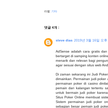
라벨:
기타
댓글 4개 :
steve dias
2019년 3월 16일 오후 
AdSense adalah cara gratis da
bertarget di samping konten onl
menarik dan relevan bagi pengun
agar sesuai dengan situs web And
Di zaman sekarang ini Judi Poke
dimainkan. Permainan judi poker
permainan poker di casino dinil
pemain dari kalangan tertentu s
untuk bermain judi poker karena
Situs Poker Online membuat sist
Sistem permainan judi poker on
sebagian besar pemain judi poker