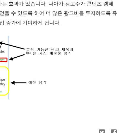
완하는 효과가 있습니다. 나아가 광고주가 콘텐츠 캠페
얻을 수 있도록 하여 더 많은 광고비를 투자하도록 유
입 증가에 기여하게 됩니다.