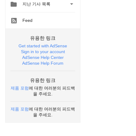


지난 기사 목록
Feed
유용한 링크
Get started with AdSense
Sign in to your account
AdSense Help Center
AdSense Help Forum
유용한 링크
제품 포럼
에 대한 여러분의 피드백
을 주세요.
제품 포럼
에 대한 여러분의 피드백
을 주세요.