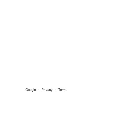
Google
Privacy
Terms