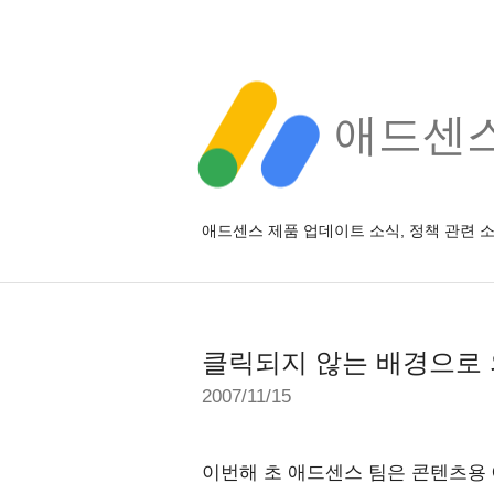
애드센스 
애드센스 제품 업데이트 소식, 정책 관련 
클릭되지 않는 배경으로
2007/11/15
이번해 초 애드센스 팀은 콘텐츠용 G