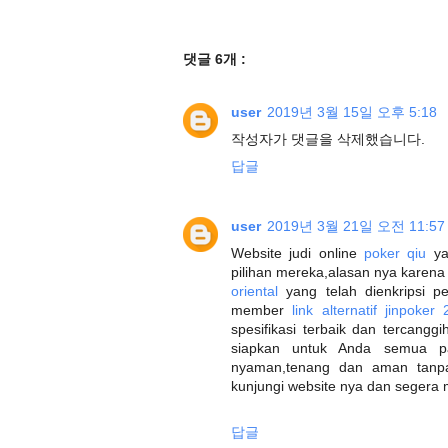
댓글 6개 :
user
2019년 3월 15일 오후 5:18
작성자가 댓글을 삭제했습니다.
답글
user
2019년 3월 21일 오전 11:57
Website judi online
poker qiu
yan
pilihan mereka,alasan nya karen
oriental
yang telah dienkripsi 
member
link alternatif jinpoker
spesifikasi terbaik dan tercanggi
siapkan untuk Anda semua
nyaman,tenang dan aman tanpa
kunjungi website nya dan segera 
답글