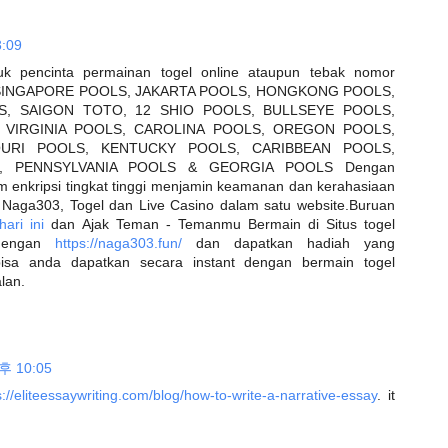
:09
pencinta permainan togel online ataupun tebak nomor
ari SINGAPORE POOLS, JAKARTA POOLS, HONGKONG POOLS,
, SAIGON TOTO, 12 SHIO POOLS, BULLSEYE POOLS,
VIRGINIA POOLS, CAROLINA POOLS, OREGON POOLS,
URI POOLS, KENTUCKY POOLS, CARIBBEAN POOLS,
, PENNSYLVANIA POOLS & GEORGIA POOLS Dengan
 enkripsi tingkat tinggi menjamin keamanan dan kerahasiaan
Naga303, Togel dan Live Casino dalam satu website.Buruan
ari ini
dan Ajak Teman - Temanmu Bermain di Situs togel
 dengan
https://naga303.fun/
dan dapatkan hadiah yang
isa anda dapatkan secara instant dengan bermain togel
lan.
후 10:05
s://eliteessaywriting.com/blog/how-to-write-a-narrative-essay
. it