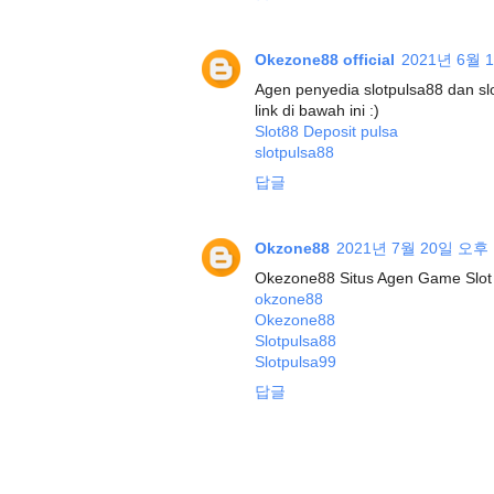
Okezone88 official
2021년 6월 
Agen penyedia slotpulsa88 dan slo
link di bawah ini :)
Slot88 Deposit pulsa
slotpulsa88
답글
Okzone88
2021년 7월 20일 오후 
Okezone88 Situs Agen Game Slot 
okzone88
Okezone88
Slotpulsa88
Slotpulsa99
답글