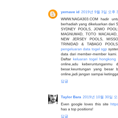
yernave id
2019년 9월 3일 오후 3
WWW.NAGA303.COM hadir untuk 
berhadiah yang dikeluarkan d
SYDNEY POOLS, JOWO POOLS
MAGNUM4D, TOTO MACAU4D, 
NEW JERSEY POOLS, MISSO
TRINIDAD & TABAGO POOLS
pengeluaran data togel sgp
system
data dari member-member kami. 
Daftar
keluaran togel hongkong h
online,adu keberuntunganmu
besar.keuntungan yang besar b
online,jadi jangan sampai ketingga
답글
Taylor Bara
2019년 10월 30일 오
Even google loves this site
http
has a top positions!
답글