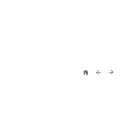


