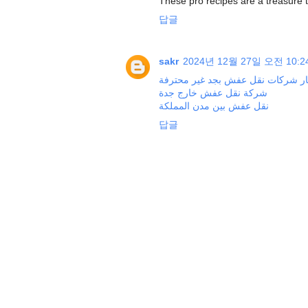
These pro recipes are a treasure tr
답글
sakr
2024년 12월 27일 오전 10:2
يار شركات نقل عفش بجد غير محترفة
شركة نقل عفش خارج جدة
نقل عفش بين مدن المملكة
답글