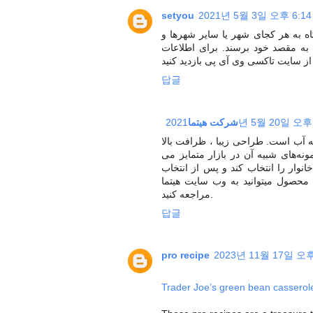
setyou
2021년 5월 3일 오후 6:14
اه به هر کجای شهر یا سایر شهرها و
به مقصد خود برسند. برای اطلاعات
답글
شرکت هیتما
2021년 5월 20일 오후
لتر تصفیه آب است. طراحی زیبا ، ظرافت بالا
نه‌های شبیه آن در بازار متمایز می
انوار را انتخاب کند و پس از انتخاب
ن محصول میتوانید به وب سایت هیتما
مراجعه کنید.
답글
pro recipe
2023년 11월 17일 오후
Trader Joe’s green bean casserol