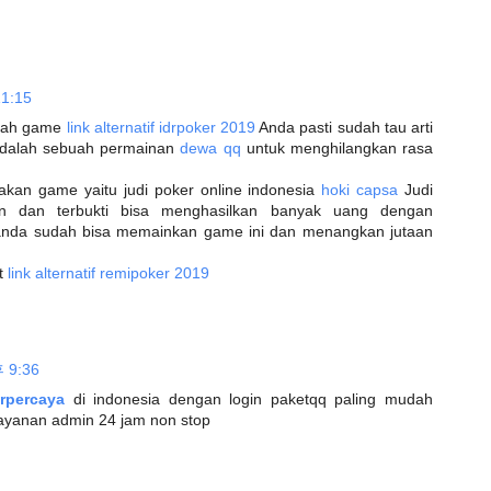
1:15
tilah game
link alternatif idrpoker 2019
Anda pasti sudah tau arti
adalah sebuah permainan
dewa qq
untuk menghilangkan rasa
an game yaitu judi poker online indonesia
hoki capsa
Judi
min dan terbukti bisa menghasilkan banyak uang dengan
anda sudah bisa memainkan game ini dan menangkan jutaan
ut
link alternatif remipoker 2019
 9:36
erpercaya
di indonesia dengan login paketqq paling mudah
layanan admin 24 jam non stop