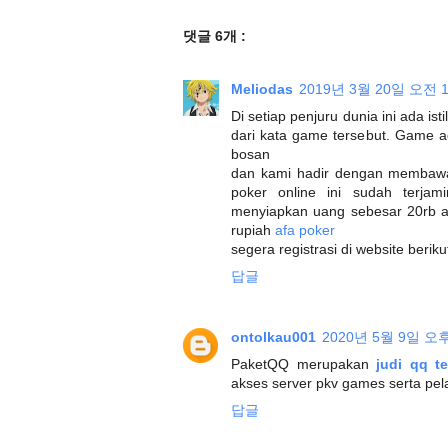
댓글 6개 :
Meliodas
2019년 3월 20일 오전 1
Di setiap penjuru dunia ini ada is
dari kata game tersebut. Game 
bosan
dan kami hadir dengan membawak
poker online ini sudah terja
menyiapkan uang sebesar 20rb 
rupiah
afa poker
segera registrasi di website berik
답글
ontolkau001
2020년 5월 9일 오후
PaketQQ merupakan
judi qq t
akses server pkv games serta pe
답글