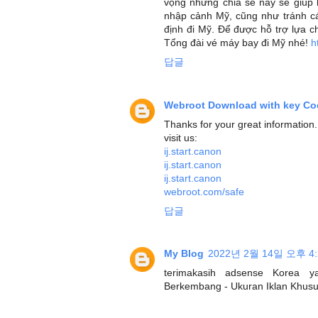
vọng những chia sẻ này sẽ giúp 
nhập cảnh Mỹ, cũng như tránh cá
định đi Mỹ. Để được hỗ trợ lựa c
Tổng đài vé máy bay đi Mỹ nhé!
h
답글
Webroot Download with key Co
Thanks for your great information. 
visit us:
ij.start.canon
ij.start.canon
ij.start.canon
webroot.com/safe
답글
My Blog
2022년 2월 14일 오후 4:
terimakasih adsense Korea y
Berkembang - Ukuran Iklan Khus