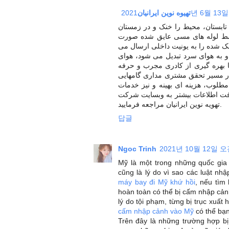
تهیوه نوین ایرانیان
2021년 6월 1
بستان، محیط را خنک و در زمستان
وسط لوله های مسی عایق شده صورت
ک شده را به یونیت داخلی ارسال می
 به هوای سرد تبدیل می شود، هوای
 بهره گیری از کادری مجرب و حرفه
در مسیر تحقق مشتری مداری گامهایی
 مطلوب، هزینه ای بهینه و نیز خدمات
ت اطلاعات بیشتر به وبسایت شرکت
تهویه نوین ایرانیان مراجعه فرمایید.
답글
Ngoc Trinh
2021년 10월 12일 오전
Mỹ là một trong những quốc gia
cũng là lý do vì sao các luật n
máy bay đi Mỹ khứ hồi
, nếu tìm
hoàn toàn có thể bị cấm nhập cảnh
lý do tội phạm, từng bị trục xuấ
cấm nhập cảnh vào Mỹ
có thể bạn
Trên đây là những trường hợp b