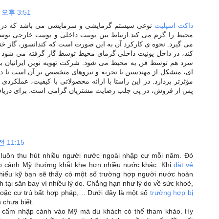
3일 오후 3:51
داکت اسپلیت
نوعی سیستم گرمایشی و سرمایشی می باشد که در تا
محیط را گرم می کند.ارتباط بین یونیت داخلی و یونیت خارجی ت
می گیرد. نحوه ی کارکرد آن به این صورت است که کندانسور، گاز خن
کند، در داخل یونیت داخلی گرمای محیط توسط گاز گرفته می شود و
سرد هم توسط فن به محیط می شود. شرکت تهویه نوین ایرانیان با
ای، متشکل از مهندسین با تجربه و نیروهای متخصص بر آن است تا 
مؤثرتر بردارد. در این راستا با ارائه محصولاتی با کیفیت، عملکردی
پس از فروش، در پی جلب رضایت مشتریان گرامی است. برای دریاف
 11:15
 luôn thu hút nhiều người nước ngoài nhập cư mỗi năm. Đó
hập cảnh Mỹ thường khắt khe hơn nhiều nước khác. Khi
đặt vé
 hiểu kỹ bạn sẽ thấy có một số trường hợp người nước hoàn
 tại sân bay vì nhiều lý do. Chẳng hạn như lý do về sức khoẻ,
t hoặc cư trú bất hợp pháp,… Dưới đây là một số
trường hợp bị
 chưa biết.
ị cấm nhập cảnh vào Mỹ mà du khách có thể tham khảo. Hy