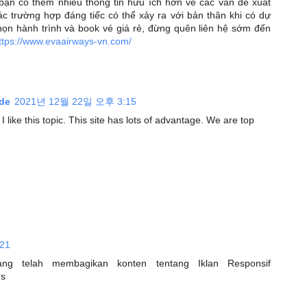
bạn có thêm nhiều thông tin hữu ích hơn về các vấn đề xuất
c trường hợp đáng tiếc có thể xảy ra với bản thân khi có dự
họn hành trình và book vé giá rẻ, đừng quên liên hệ sớm đến
ttps://www.evaairways-vn.com/
de
2021년 12월 22일 오후 3:15
I like this topic. This site has lots of advantage. We are top
21
ang telah membagikan konten tentang Iklan Responsif
us