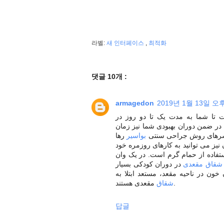
라벨:
새 인터페이스
,
최적화
댓글 10개 :
armagedon
2019년 1월 13일 오후
 تا شما به مدت یک تا دو روز در
. در ضمن دوران بهبودی شما نیز زمان
دسرهای روش جراحی سنتی
بواسیر
رها
 نیز می توانید به کارهای روزمره خود
، فاده از حمام گرم است. در یک وان
شقاق مقعدی
در دوران کودکی بسیار
ون در ناحیه مقعد، مستعد ابتلا به
مقعدی هستند.
شقاق
답글